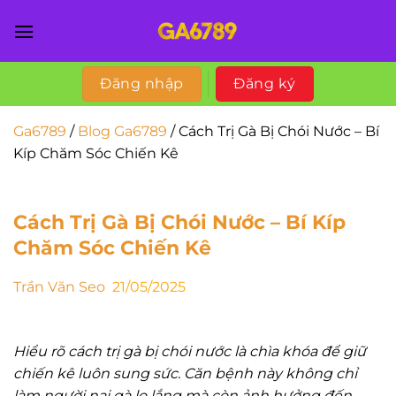
Chuyển
đến
nội
dung
Đăng nhập
Đăng ký
Ga6789
/
Blog Ga6789
/
Cách Trị Gà Bị Chói Nước – Bí
Kíp Chăm Sóc Chiến Kê
Cách Trị Gà Bị Chói Nước – Bí Kíp
Chăm Sóc Chiến Kê
Trần Văn Seo
21/05/2025
Hiểu rõ cách trị gà bị chói nước là chìa khóa để giữ
chiến kê luôn sung sức. Căn bệnh này không chỉ
làm người nại gà lo lắng mà còn ảnh hưởng đến