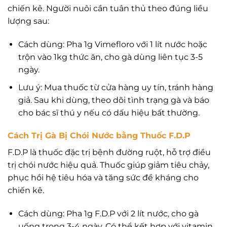
chiến kê. Người nuôi cần tuân thủ theo đúng liều
lượng sau:
Cách dùng: Pha 1g Vimefloro với 1 lít nước hoặc
trộn vào 1kg thức ăn, cho gà dùng liên tục 3-5
ngày.
Lưu ý: Mua thuốc từ cửa hàng uy tín, tránh hàng
giả. Sau khi dùng, theo dõi tình trạng gà và báo
cho bác sĩ thú y nếu có dấu hiệu bất thường.
Cách Trị Gà Bị Chói Nước bằng Thuốc F.D.P
F.D.P là thuốc đặc trị bệnh đường ruột, hỗ trợ điều
trị chói nước hiệu quả. Thuốc giúp giảm tiêu chảy,
phục hồi hệ tiêu hóa và tăng sức đề kháng cho
chiến kê.
Cách dùng: Pha 1g F.D.P với 2 lít nước, cho gà
uống trong 3-4 ngày. Có thể kết hợp với vitamin