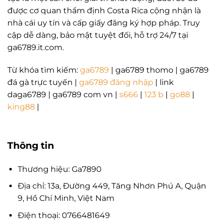
được cơ quan thẩm định Costa Rica cộng nhận là
nhà cái uy tín và cấp giấy đăng ký hợp pháp. Truy
cập dễ dàng, bảo mật tuyệt đối, hỗ trợ 24/7 tại
ga6789.it.com.
Từ khóa tìm kiếm:
ga6789
| ga6789 thomo | ga6789
đá gà trực tuyến |
ga6789 đăng nhập
| link
daga6789 | ga6789 com vn |
s666
|
123 b
|
go88
|
king88
|
Thông tin
Thương hiệu: Ga7890
Địa chỉ: 13a, Đường 449, Tăng Nhơn Phú A, Quận
9, Hồ Chí Minh, Việt Nam
Điện thoại: 0766481649