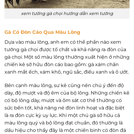
xem tướng gà chọi hướng dẫn xem tướng
Gà Có Đòn Cáo Qua Màu Lông
Dựa vào màu lông, anh em có thể phần nào xem
tướng gà chọi được tố chất và khả năng ra đòn của
gà chọi. Một số màu lông thường xuất hiện ở những
chiến kê sở hữu đòn cáo bao gồm: gà xám chân
xanh mắt ếch, xám khô, ngũ sắc, điều xanh và ô ướt.
Bên cạnh màu lông, sư kê cũng nên chú ý đến độ
dày, độ mượt và độ êm của bộ lông. Những chiến kê
có bộ lông dày, mượt và ôm sát cơ thể thường có
sức bền tốt, khả năng né đòn linh hoạt và đặc biệt
là ra đòn cực kỳ uy lực. Khi một chú gà sở hữu cả
màu lông quý và bộ lông đạt chuẩn, đó thường là
dấu hiệu cho thấy đây là một chiến binh có đòn đá