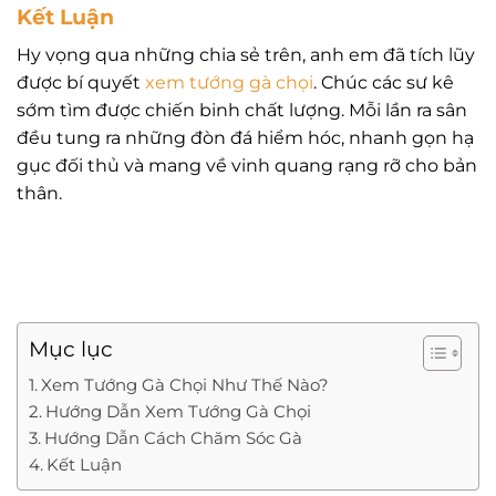
Kết Luận
Hy vọng qua những chia sẻ trên, anh em đã tích lũy
được bí quyết
xem tướng gà chọi
. Chúc các sư kê
sớm tìm được chiến binh chất lượng. Mỗi lần ra sân
đều tung ra những đòn đá hiểm hóc, nhanh gọn hạ
gục đối thủ và mang về vinh quang rạng rỡ cho bản
thân.
Mục lục
Xem Tướng Gà Chọi Như Thế Nào?
Hướng Dẫn Xem Tướng Gà Chọi
Hướng Dẫn Cách Chăm Sóc Gà
Kết Luận