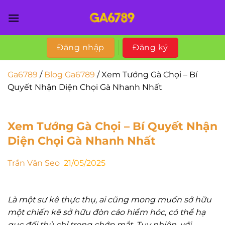
Chuyển
đến
nội
dung
Đăng nhập
Đăng ký
Ga6789
/
Blog Ga6789
/
Xem Tướng Gà Chọi – Bí
Quyết Nhận Diện Chọi Gà Nhanh Nhất
Xem Tướng Gà Chọi – Bí Quyết Nhận
Diện Chọi Gà Nhanh Nhất
Trần Văn Seo
21/05/2025
Là một sư kê thực thụ, ai cũng mong muốn sở hữu
một chiến kê sở hữu đòn cáo hiểm hóc, có thể hạ
gục đối thủ chỉ trong chớp mắt. Tuy nhiên, với