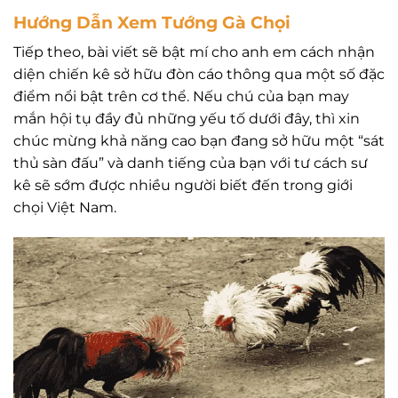
Hướng Dẫn Xem Tướng Gà Chọi
Tiếp theo, bài viết sẽ bật mí cho anh em cách nhận
diện chiến kê sở hữu đòn cáo thông qua một số đặc
điểm nổi bật trên cơ thể. Nếu chú của bạn may
mắn hội tụ đầy đủ những yếu tố dưới đây, thì xin
chúc mừng khả năng cao bạn đang sở hữu một “sát
thủ sàn đấu” và danh tiếng của bạn với tư cách sư
kê sẽ sớm được nhiều người biết đến trong giới
chọi Việt Nam.